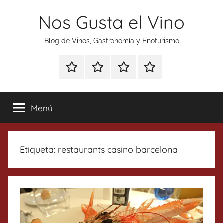
Saltar
Nos Gusta el Vino
al
contenido
Blog de Vinos, Gastronomía y Enoturismo
Especial
Enoturismo
Ranking
Contacto
Gin
y
Vinos
Tonics
Gastronomía
Menú
Etiqueta:
restaurants casino barcelona