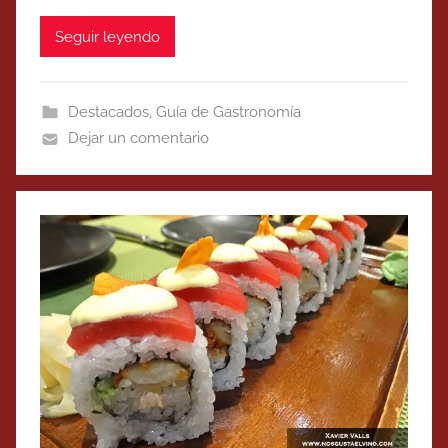
Seguir leyendo
Destacados
,
Guía de Gastronomía
Dejar un comentario