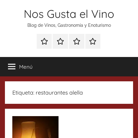
Saltar
Nos Gusta el Vino
al
contenido
Blog de Vinos, Gastronomía y Enoturismo
Especial
Enoturismo
Ranking
Contacto
Gin
y
Vinos
Tonics
Gastronomía
Menú
Etiqueta:
restaurantes alella