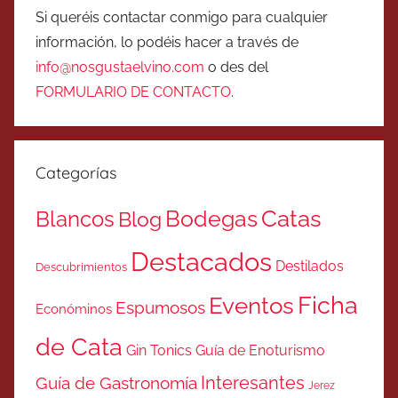
Si queréis contactar conmigo para cualquier
información, lo podéis hacer a través de
info@nosgustaelvino.com
o des del
FORMULARIO DE CONTACTO
.
Categorías
Catas
Bodegas
Blancos
Blog
Destacados
Destilados
Descubrimientos
Ficha
Eventos
Espumosos
Económinos
de Cata
Gin Tonics
Guía de Enoturismo
Interesantes
Guía de Gastronomía
Jerez