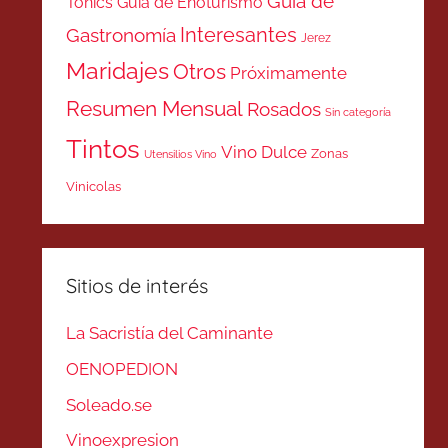
Guía de
Tonics
Guía de Enoturismo
Interesantes
Gastronomía
Jerez
Maridajes
Otros
Próximamente
Resumen Mensual
Rosados
Sin categoría
Tintos
Vino Dulce
Zonas
Utensilios Vino
Vinicolas
Sitios de interés
La Sacristía del Caminante
OENOPEDION
Soleado.se
Vinoexpresion