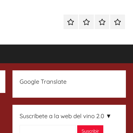
Especial
Enoturismo
Ranking
Contact
Gin
y
Vinos
Tonics
Gastronomía
Google Translate
Suscríbete a la web del vino 2.0 ▼