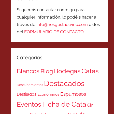
Si queréis contactar conmigo para
cualquier información, lo podéis hacer a
través de
info@nosgustaelvino.com
o des
del
FORMULARIO DE CONTACTO
.
Categorías
Catas
Bodegas
Blancos
Blog
Destacados
Descubrimientos
Espumosos
Destilados
Económinos
Ficha de Cata
Eventos
Gin