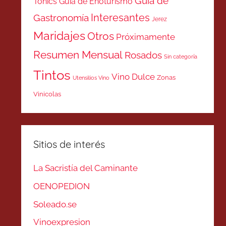
Guía de
Tonics
Guía de Enoturismo
Interesantes
Gastronomía
Jerez
Maridajes
Otros
Próximamente
Resumen Mensual
Rosados
Sin categoría
Tintos
Vino Dulce
Zonas
Utensilios Vino
Vinicolas
Sitios de interés
La Sacristía del Caminante
OENOPEDION
Soleado.se
Vinoexpresion