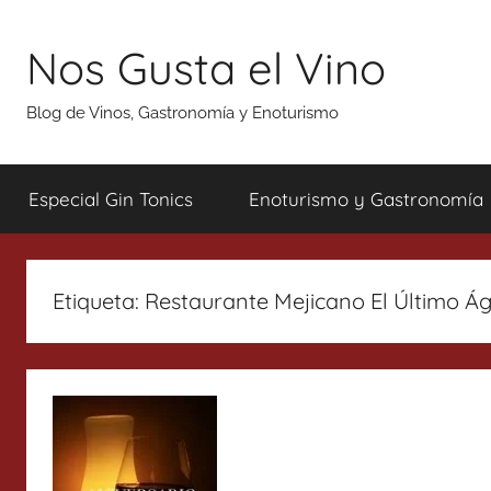
Saltar
al
Nos Gusta el Vino
contenido
Blog de Vinos, Gastronomía y Enoturismo
Especial Gin Tonics
Enoturismo y Gastronomía
Etiqueta:
Restaurante Mejicano El Último Á