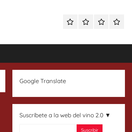
Especial
Enoturismo
Ranking
Contact
Gin
y
Vinos
Tonics
Gastronomía
Google Translate
Suscríbete a la web del vino 2.0 ▼