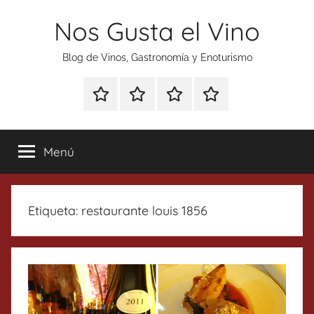
Saltar
Nos Gusta el Vino
al
contenido
Blog de Vinos, Gastronomía y Enoturismo
Especial
Enoturismo
Ranking
Contacto
Gin
y
Vinos
Tonics
Gastronomía
Menú
Etiqueta:
restaurante louis 1856