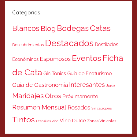
Categorías
Catas
Bodegas
Blancos
Blog
Destacados
Destilados
Descubrimientos
Ficha
Eventos
Espumosos
Económinos
de Cata
Gin Tonics
Guía de Enoturismo
Interesantes
Guía de Gastronomía
Jerez
Maridajes
Otros
Próximamente
Resumen Mensual
Rosados
Sin categoría
Tintos
Vino Dulce
Zonas Vinicolas
Utensilios Vino