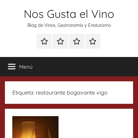
Saltar
Nos Gusta el Vino
al
contenido
Blog de Vinos, Gastronomía y Enoturismo
Especial
Enoturismo
Ranking
Contacto
Gin
y
Vinos
Tonics
Gastronomía
Menú
Etiqueta:
restaurante bogavante vigo