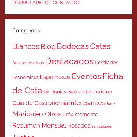
FORMULARIO DE CONTACTO
.
Categorías
Catas
Bodegas
Blancos
Blog
Destacados
Destilados
Descubrimientos
Ficha
Eventos
Espumosos
Económinos
de Cata
Gin Tonics
Guía de Enoturismo
Interesantes
Guía de Gastronomía
Jerez
Maridajes
Otros
Próximamente
Resumen Mensual
Rosados
Sin categoría