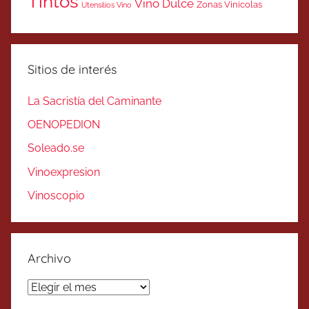
Tintos
Vino Dulce
Zonas Vinicolas
Utensilios Vino
Sitios de interés
La Sacristía del Caminante
OENOPEDION
Soleado.se
Vinoexpresion
Vinoscopio
Archivo
Archivo