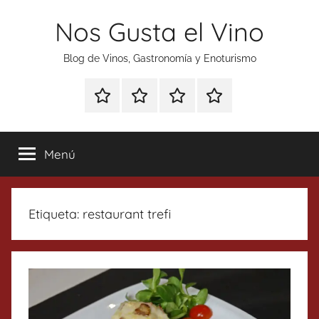
Saltar
Nos Gusta el Vino
al
contenido
Blog de Vinos, Gastronomía y Enoturismo
Especial
Enoturismo
Ranking
Contacto
Gin
y
Vinos
Tonics
Gastronomía
Menú
Etiqueta:
restaurant trefi