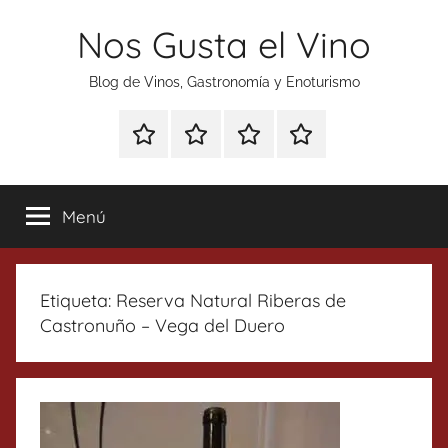
Saltar
Nos Gusta el Vino
al
contenido
Blog de Vinos, Gastronomía y Enoturismo
Especial
Enoturismo
Ranking
Contacto
Gin
y
Vinos
Tonics
Gastronomía
Menú
Etiqueta:
Reserva Natural Riberas de
Castronuño – Vega del Duero