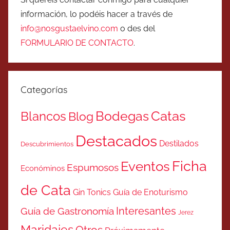
información, lo podéis hacer a través de
info@nosgustaelvino.com
o des del
FORMULARIO DE CONTACTO
.
Categorías
Catas
Bodegas
Blancos
Blog
Destacados
Destilados
Descubrimientos
Ficha
Eventos
Espumosos
Económinos
de Cata
Gin Tonics
Guía de Enoturismo
Interesantes
Guía de Gastronomía
Jerez
Maridajes
Otros