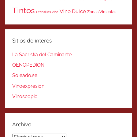
Tintos
Vino Dulce
Zonas Vinicolas
Utensilios Vino
Sitios de interés
La Sacristía del Caminante
OENOPEDION
Soleado.se
Vinoexpresion
Vinoscopio
Archivo
Archivo