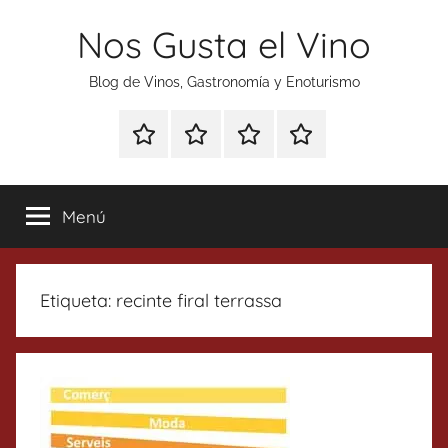
Saltar
Nos Gusta el Vino
al
contenido
Blog de Vinos, Gastronomía y Enoturismo
Especial
Enoturismo
Ranking
Contacto
Gin
y
Vinos
Tonics
Gastronomía
Menú
Etiqueta:
recinte firal terrassa