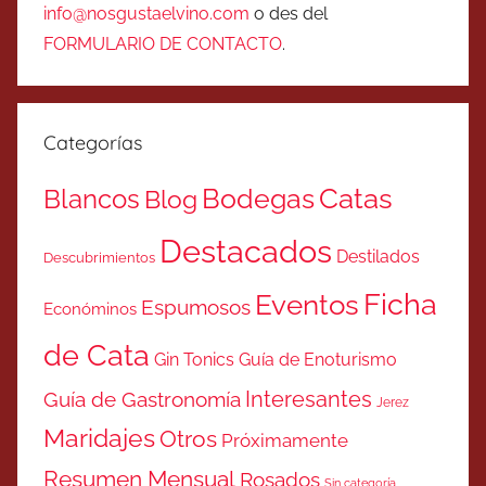
info@nosgustaelvino.com
o des del
FORMULARIO DE CONTACTO
.
Categorías
Catas
Bodegas
Blancos
Blog
Destacados
Destilados
Descubrimientos
Ficha
Eventos
Espumosos
Económinos
de Cata
Gin Tonics
Guía de Enoturismo
Interesantes
Guía de Gastronomía
Jerez
Maridajes
Otros
Próximamente
Resumen Mensual
Rosados
Sin categoría