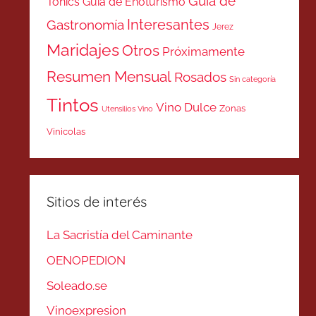
Guía de
Tonics
Guía de Enoturismo
Interesantes
Gastronomía
Jerez
Maridajes
Otros
Próximamente
Resumen Mensual
Rosados
Sin categoría
Tintos
Vino Dulce
Zonas
Utensilios Vino
Vinicolas
Sitios de interés
La Sacristía del Caminante
OENOPEDION
Soleado.se
Vinoexpresion