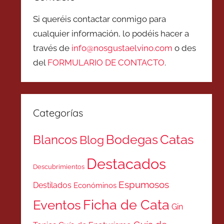
Si queréis contactar conmigo para
cualquier información, lo podéis hacer a
través de
info@nosgustaelvino.com
o des
del
FORMULARIO DE CONTACTO
.
Categorías
Catas
Bodegas
Blancos
Blog
Destacados
Descubrimientos
Espumosos
Destilados
Económinos
Ficha de Cata
Eventos
Gin