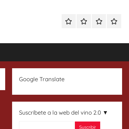
Especial
Enoturismo
Ranking
Contact
Gin
y
Vinos
Tonics
Gastronomía
Google Translate
Suscríbete a la web del vino 2.0 ▼