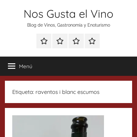
Saltar
Nos Gusta el Vino
al
contenido
Blog de Vinos, Gastronomía y Enoturismo
Especial
Enoturismo
Ranking
Contacto
Gin
y
Vinos
Tonics
Gastronomía
Menú
Etiqueta:
raventos i blanc escumos