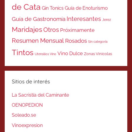
de Cata
Gin Tonics
Guía de Enoturismo
Interesantes
Guía de Gastronomía
Jerez
Maridajes
Otros
Próximamente
Resumen Mensual
Rosados
Sin categoría
Tintos
Vino Dulce
Zonas Vinicolas
Utensilios Vino
Sitios de interés
La Sacristía del Caminante
OENOPEDION
Soleado.se
Vinoexpresion