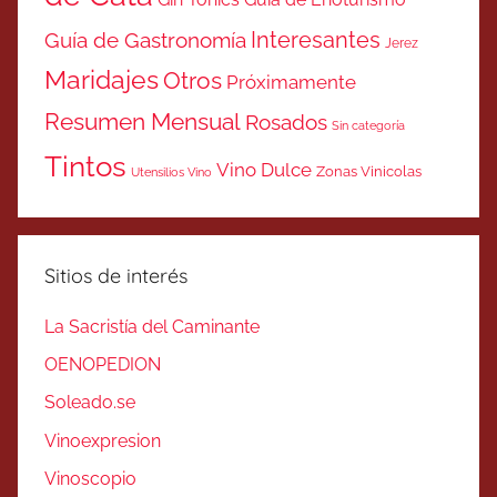
Interesantes
Guía de Gastronomía
Jerez
Maridajes
Otros
Próximamente
Resumen Mensual
Rosados
Sin categoría
Tintos
Vino Dulce
Zonas Vinicolas
Utensilios Vino
Sitios de interés
La Sacristía del Caminante
OENOPEDION
Soleado.se
Vinoexpresion
Vinoscopio