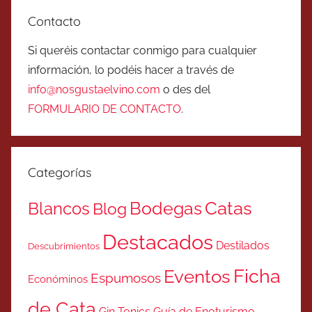
Contacto
Si queréis contactar conmigo para cualquier
información, lo podéis hacer a través de
info@nosgustaelvino.com
o des del
FORMULARIO DE CONTACTO
.
Categorías
Catas
Bodegas
Blancos
Blog
Destacados
Destilados
Descubrimientos
Ficha
Eventos
Espumosos
Económinos
de Cata
Gin Tonics
Guía de Enoturismo