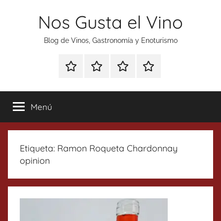
Saltar
Nos Gusta el Vino
al
contenido
Blog de Vinos, Gastronomía y Enoturismo
Especial
Enoturismo
Ranking
Contacto
Gin
y
Vinos
Tonics
Gastronomía
Menú
Etiqueta:
Ramon Roqueta Chardonnay
opinion