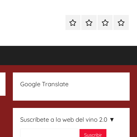
Especial
Enoturismo
Ranking
Contact
Gin
y
Vinos
Tonics
Gastronomía
Google Translate
Suscríbete a la web del vino 2.0 ▼