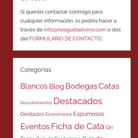
Si queréis contactar conmigo para
cualquier información, lo podéis hacer a
través de
info@nosgustaelvino.com
o des
del
FORMULARIO DE CONTACTO
.
Categorías
Catas
Bodegas
Blancos
Blog
Destacados
Descubrimientos
Espumosos
Destilados
Económinos
Ficha de Cata
Eventos
Gin