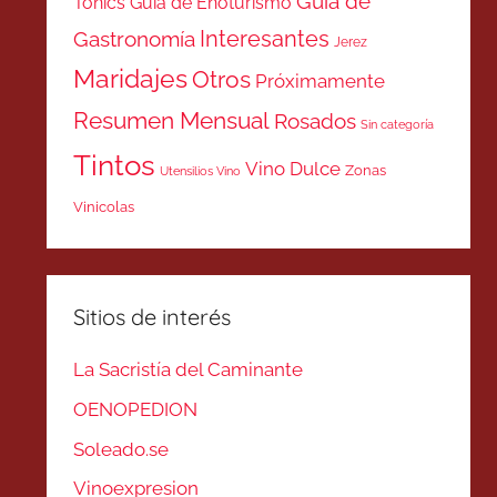
Guía de
Tonics
Guía de Enoturismo
Interesantes
Gastronomía
Jerez
Maridajes
Otros
Próximamente
Resumen Mensual
Rosados
Sin categoría
Tintos
Vino Dulce
Zonas
Utensilios Vino
Vinicolas
Sitios de interés
La Sacristía del Caminante
OENOPEDION
Soleado.se
Vinoexpresion