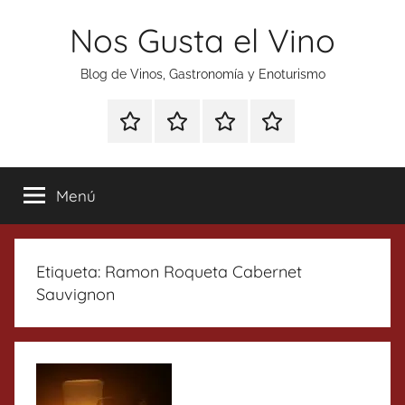
Saltar
Nos Gusta el Vino
al
contenido
Blog de Vinos, Gastronomía y Enoturismo
Especial
Enoturismo
Ranking
Contacto
Gin
y
Vinos
Tonics
Gastronomía
Menú
Etiqueta:
Ramon Roqueta Cabernet
Sauvignon