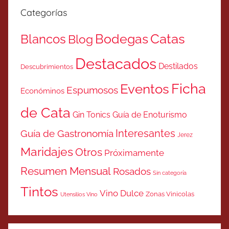
Categorías
Catas
Bodegas
Blancos
Blog
Destacados
Destilados
Descubrimientos
Ficha
Eventos
Espumosos
Económinos
de Cata
Gin Tonics
Guía de Enoturismo
Interesantes
Guía de Gastronomía
Jerez
Maridajes
Otros
Próximamente
Resumen Mensual
Rosados
Sin categoría
Tintos
Vino Dulce
Zonas Vinicolas
Utensilios Vino