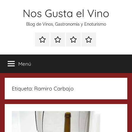
Saltar
Nos Gusta el Vino
al
contenido
Blog de Vinos, Gastronomía y Enoturismo
Especial
Enoturismo
Ranking
Contacto
Gin
y
Vinos
Tonics
Gastronomía
Menú
Etiqueta:
Ramiro Carbajo