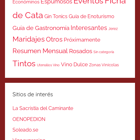
Ficha
Eventos
Espumosos
Económinos
de Cata
Gin Tonics
Guía de Enoturismo
Interesantes
Guía de Gastronomía
Jerez
Maridajes
Otros
Próximamente
Resumen Mensual
Rosados
Sin categoría
Tintos
Vino Dulce
Zonas Vinicolas
Utensilios Vino
Sitios de interés
La Sacristía del Caminante
OENOPEDION
Soleado.se