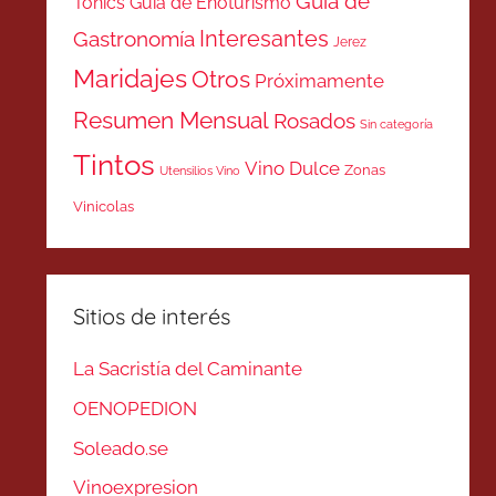
Guía de
Tonics
Guía de Enoturismo
Interesantes
Gastronomía
Jerez
Maridajes
Otros
Próximamente
Resumen Mensual
Rosados
Sin categoría
Tintos
Vino Dulce
Zonas
Utensilios Vino
Vinicolas
Sitios de interés
La Sacristía del Caminante
OENOPEDION
Soleado.se
Vinoexpresion