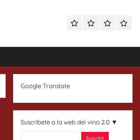
Especial
Enoturismo
Ranking
Contact
Gin
y
Vinos
Tonics
Gastronomía
Google Translate
Suscríbete a la web del vino 2.0 ▼