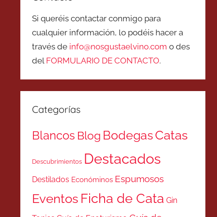
Si queréis contactar conmigo para
cualquier información, lo podéis hacer a
través de
info@nosgustaelvino.com
o des
del
FORMULARIO DE CONTACTO
.
Categorías
Catas
Bodegas
Blancos
Blog
Destacados
Descubrimientos
Espumosos
Destilados
Económinos
Ficha de Cata
Eventos
Gin