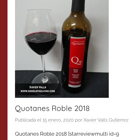
Quotanes Roble 2018
Publicada el
15 enero, 2020
por
Xavier Valls Gutierrez
Quotanes Roble 2018 [starreviewmulti id=9