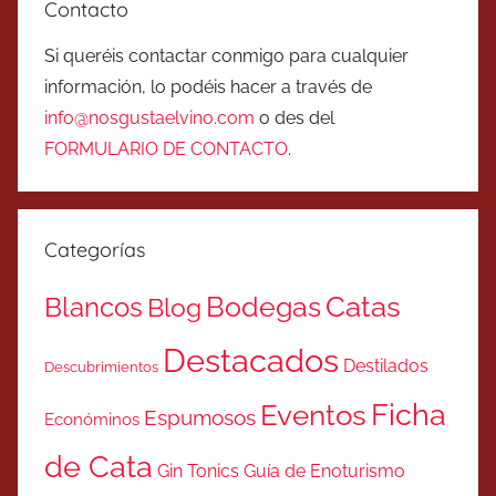
Contacto
Si queréis contactar conmigo para cualquier
información, lo podéis hacer a través de
info@nosgustaelvino.com
o des del
FORMULARIO DE CONTACTO
.
Categorías
Catas
Bodegas
Blancos
Blog
Destacados
Destilados
Descubrimientos
Ficha
Eventos
Espumosos
Económinos
de Cata
Gin Tonics
Guía de Enoturismo