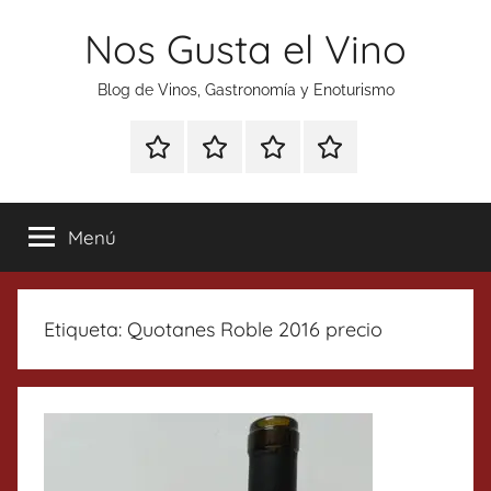
Saltar
Nos Gusta el Vino
al
contenido
Blog de Vinos, Gastronomía y Enoturismo
Especial
Enoturismo
Ranking
Contacto
Gin
y
Vinos
Tonics
Gastronomía
Menú
Etiqueta:
Quotanes Roble 2016 precio