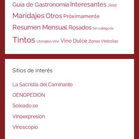
Interesantes
Guía de Gastronomía
Jerez
Maridajes
Otros
Próximamente
Resumen Mensual
Rosados
Sin categoría
Tintos
Vino Dulce
Zonas Vinicolas
Utensilios Vino
Sitios de interés
La Sacristía del Caminante
OENOPEDION
Soleado.se
Vinoexpresion
Vinoscopio