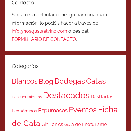
Contacto
Si queréis contactar conmigo para cualquier
información, lo podéis hacer a través de
info@nosgustaelvino.com
o des del
FORMULARIO DE CONTACTO
.
Categorías
Catas
Bodegas
Blancos
Blog
Destacados
Destilados
Descubrimientos
Ficha
Eventos
Espumosos
Económinos
de Cata
Gin Tonics
Guía de Enoturismo