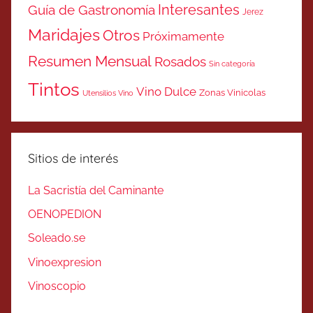
Interesantes
Guía de Gastronomía
Jerez
Maridajes
Otros
Próximamente
Resumen Mensual
Rosados
Sin categoría
Tintos
Vino Dulce
Zonas Vinicolas
Utensilios Vino
Sitios de interés
La Sacristía del Caminante
OENOPEDION
Soleado.se
Vinoexpresion
Vinoscopio