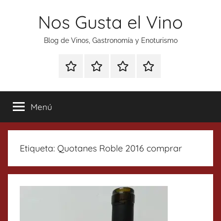
Saltar
Nos Gusta el Vino
al
contenido
Blog de Vinos, Gastronomía y Enoturismo
Especial
Enoturismo
Ranking
Contacto
Gin
y
Vinos
Tonics
Gastronomía
Menú
Etiqueta:
Quotanes Roble 2016 comprar