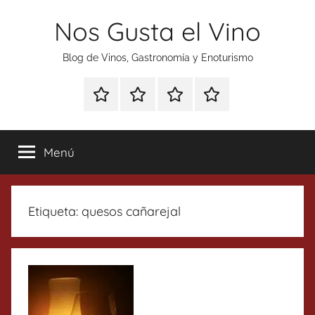
Saltar
Nos Gusta el Vino
al
contenido
Blog de Vinos, Gastronomía y Enoturismo
Especial
Enoturismo
Ranking
Contacto
Gin
y
Vinos
Tonics
Gastronomía
Menú
Etiqueta:
quesos cañarejal