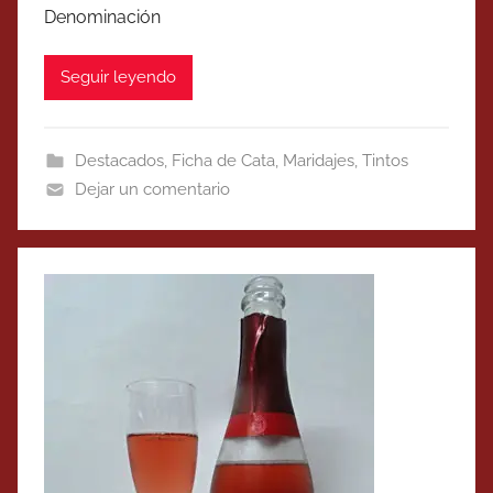
Denominación
Seguir leyendo
Destacados
,
Ficha de Cata
,
Maridajes
,
Tintos
Dejar un comentario