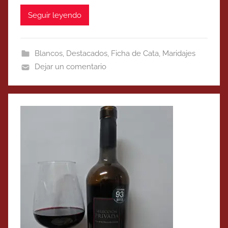
Seguir leyendo
Blancos
,
Destacados
,
Ficha de Cata
,
Maridajes
Dejar un comentario