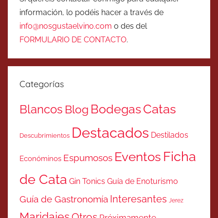
información, lo podéis hacer a través de
info@nosgustaelvino.com
o des del
FORMULARIO DE CONTACTO
.
Categorías
Catas
Bodegas
Blancos
Blog
Destacados
Destilados
Descubrimientos
Ficha
Eventos
Espumosos
Económinos
de Cata
Gin Tonics
Guía de Enoturismo
Interesantes
Guía de Gastronomía
Jerez
Maridajes
Otros
Próximamente