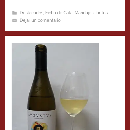
Destacados
,
Ficha de Cata
,
Maridajes
,
Tintos
Dejar un comentario