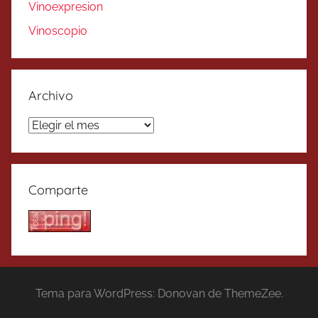
Vinoexpresion
Vinoscopio
Archivo
Archivo
Comparte
Tema para WordPress: Donovan de ThemeZee.