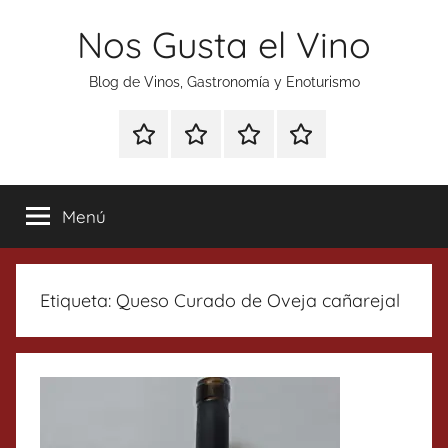
Saltar
Nos Gusta el Vino
al
contenido
Blog de Vinos, Gastronomía y Enoturismo
Especial
Enoturismo
Ranking
Contacto
Gin
y
Vinos
Tonics
Gastronomía
Menú
Etiqueta:
Queso Curado de Oveja cañarejal