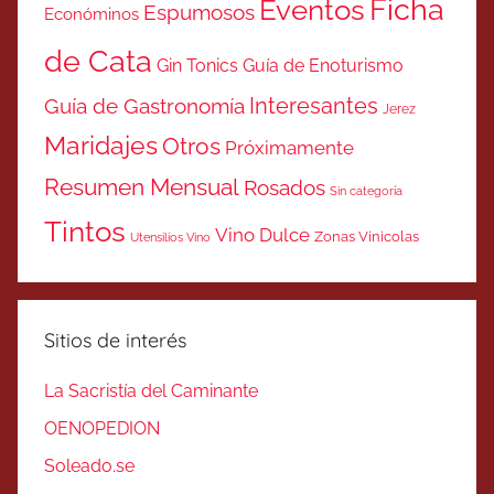
Ficha
Eventos
Espumosos
Económinos
de Cata
Gin Tonics
Guía de Enoturismo
Interesantes
Guía de Gastronomía
Jerez
Maridajes
Otros
Próximamente
Resumen Mensual
Rosados
Sin categoría
Tintos
Vino Dulce
Zonas Vinicolas
Utensilios Vino
Sitios de interés
La Sacristía del Caminante
OENOPEDION
Soleado.se