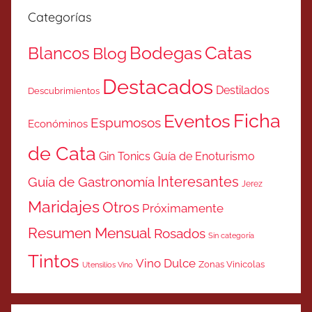
Categorías
Catas
Bodegas
Blancos
Blog
Destacados
Destilados
Descubrimientos
Ficha
Eventos
Espumosos
Económinos
de Cata
Gin Tonics
Guía de Enoturismo
Interesantes
Guía de Gastronomía
Jerez
Maridajes
Otros
Próximamente
Resumen Mensual
Rosados
Sin categoría
Tintos
Vino Dulce
Zonas Vinicolas
Utensilios Vino