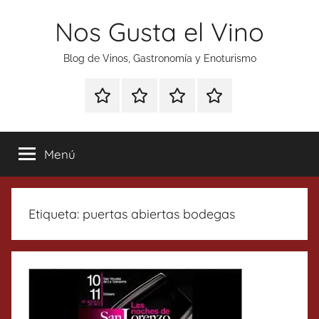
Saltar
Nos Gusta el Vino
al
contenido
Blog de Vinos, Gastronomía y Enoturismo
Especial
Enoturismo
Ranking
Contacto
Gin
y
Vinos
Tonics
Gastronomía
Menú
Etiqueta:
puertas abiertas bodegas