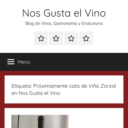
Saltar
Nos Gusta el Vino
al
contenido
Blog de Vinos, Gastronomía y Enoturismo
Especial
Enoturismo
Ranking
Contacto
Gin
y
Vinos
Tonics
Gastronomía
Menú
Etiqueta:
Próximamente cata de Viña Zorzal
en Nos Gusta el Vino