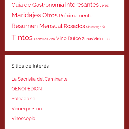
Interesantes
Guía de Gastronomía
Jerez
Maridajes
Otros
Próximamente
Resumen Mensual
Rosados
Sin categoría
Tintos
Vino Dulce
Zonas Vinicolas
Utensilios Vino
Sitios de interés
La Sacristía del Caminante
OENOPEDION
Soleado.se
Vinoexpresion
Vinoscopio