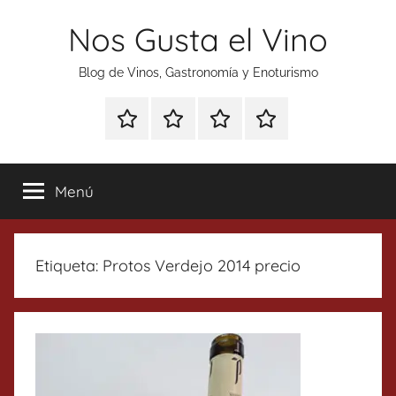
Saltar
Nos Gusta el Vino
al
contenido
Blog de Vinos, Gastronomía y Enoturismo
Especial
Enoturismo
Ranking
Contacto
Gin
y
Vinos
Tonics
Gastronomía
Menú
Etiqueta:
Protos Verdejo 2014 precio