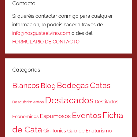
Contacto
Si queréis contactar conmigo para cualquier
información, lo podéis hacer a través de
info@nosgustaelvino.com
o des del
FORMULARIO DE CONTACTO
.
Categorías
Catas
Bodegas
Blancos
Blog
Destacados
Destilados
Descubrimientos
Ficha
Eventos
Espumosos
Económinos
de Cata
Gin Tonics
Guía de Enoturismo