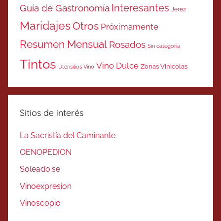
Interesantes
Guía de Gastronomía
Jerez
Maridajes
Otros
Próximamente
Resumen Mensual
Rosados
Sin categoría
Tintos
Vino Dulce
Zonas Vinicolas
Utensilios Vino
Sitios de interés
La Sacristía del Caminante
OENOPEDION
Soleado.se
Vinoexpresion
Vinoscopio