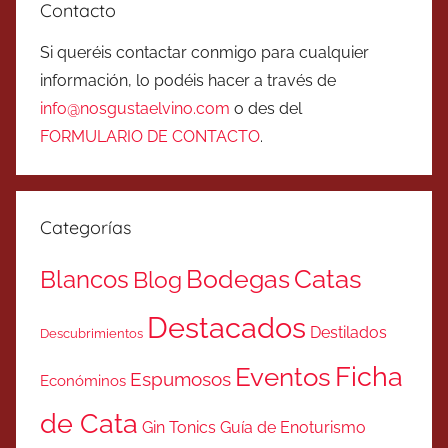
Contacto
Si queréis contactar conmigo para cualquier
información, lo podéis hacer a través de
info@nosgustaelvino.com
o des del
FORMULARIO DE CONTACTO
.
Categorías
Catas
Bodegas
Blancos
Blog
Destacados
Destilados
Descubrimientos
Ficha
Eventos
Espumosos
Económinos
de Cata
Gin Tonics
Guía de Enoturismo