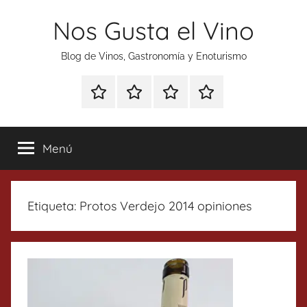
Saltar
Nos Gusta el Vino
al
contenido
Blog de Vinos, Gastronomía y Enoturismo
Especial
Enoturismo
Ranking
Contacto
Gin
y
Vinos
Tonics
Gastronomía
Menú
Etiqueta:
Protos Verdejo 2014 opiniones