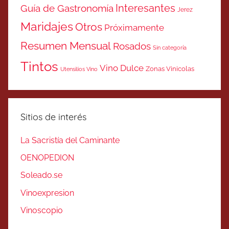
Interesantes
Guía de Gastronomía
Jerez
Maridajes
Otros
Próximamente
Resumen Mensual
Rosados
Sin categoría
Tintos
Vino Dulce
Zonas Vinicolas
Utensilios Vino
Sitios de interés
La Sacristía del Caminante
OENOPEDION
Soleado.se
Vinoexpresion
Vinoscopio