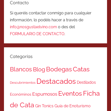
Contacto
Si queréis contactar conmigo para cualquier
información, lo podéis hacer a través de
info@nosgustaelvino.com
o des del
FORMULARIO DE CONTACTO
.
Categorías
Catas
Bodegas
Blancos
Blog
Destacados
Destilados
Descubrimientos
Ficha
Eventos
Espumosos
Económinos
de Cata
Gin Tonics
Guía de Enoturismo