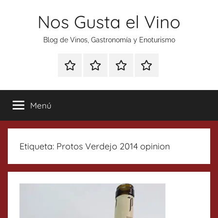
Saltar
Nos Gusta el Vino
al
contenido
Blog de Vinos, Gastronomía y Enoturismo
Especial
Enoturismo
Ranking
Contacto
Gin
y
Vinos
Tonics
Gastronomía
Menú
Etiqueta:
Protos Verdejo 2014 opinion