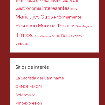
Guía de
Tonics
Guía de Enoturismo
Interesantes
Gastronomía
Jerez
Maridajes
Otros
Próximamente
Resumen Mensual
Rosados
Sin categoría
Tintos
Vino Dulce
Zonas
Utensilios Vino
Vinicolas
Sitios de interés
La Sacristía del Caminante
OENOPEDION
Soleado.se
Vinoexpresion