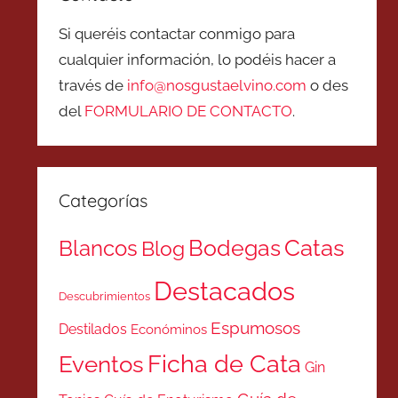
Si queréis contactar conmigo para
cualquier información, lo podéis hacer a
través de
info@nosgustaelvino.com
o des
del
FORMULARIO DE CONTACTO
.
Categorías
Catas
Bodegas
Blancos
Blog
Destacados
Descubrimientos
Espumosos
Destilados
Económinos
Ficha de Cata
Eventos
Gin