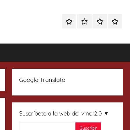
Especial
Enoturismo
Ranking
Contact
Gin
y
Vinos
Tonics
Gastronomía
Google Translate
Suscríbete a la web del vino 2.0 ▼