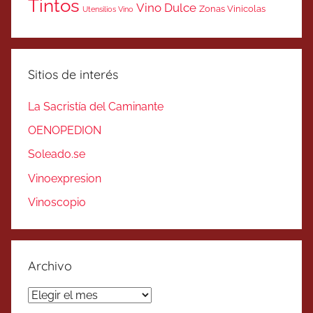
Tintos
Vino Dulce
Zonas Vinicolas
Utensilios Vino
Sitios de interés
La Sacristía del Caminante
OENOPEDION
Soleado.se
Vinoexpresion
Vinoscopio
Archivo
Archivo