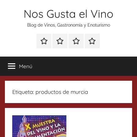
Saltar
Nos Gusta el Vino
al
contenido
Blog de Vinos, Gastronomía y Enoturismo
Especial
Enoturismo
Ranking
Contacto
Gin
y
Vinos
Tonics
Gastronomía
Menú
Etiqueta:
productos de murcia