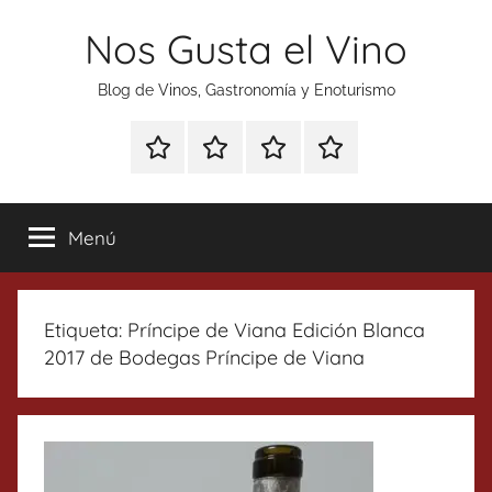
Saltar
Nos Gusta el Vino
al
contenido
Blog de Vinos, Gastronomía y Enoturismo
Especial
Enoturismo
Ranking
Contacto
Gin
y
Vinos
Tonics
Gastronomía
Menú
Etiqueta:
Príncipe de Viana Edición Blanca
2017 de Bodegas Príncipe de Viana