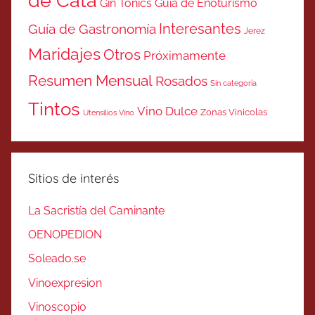
de Cata
Gin Tonics
Guía de Enoturismo
Interesantes
Guía de Gastronomía
Jerez
Maridajes
Otros
Próximamente
Resumen Mensual
Rosados
Sin categoría
Tintos
Vino Dulce
Zonas Vinicolas
Utensilios Vino
Sitios de interés
La Sacristía del Caminante
OENOPEDION
Soleado.se
Vinoexpresion
Vinoscopio