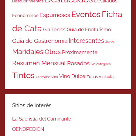
Destilados
Descubrimientos
Ficha
Eventos
Espumosos
Económinos
de Cata
Gin Tonics
Guía de Enoturismo
Interesantes
Guía de Gastronomía
Jerez
Maridajes
Otros
Próximamente
Resumen Mensual
Rosados
Sin categoría
Tintos
Vino Dulce
Zonas Vinicolas
Utensilios Vino
Sitios de interés
La Sacristía del Caminante
OENOPEDION