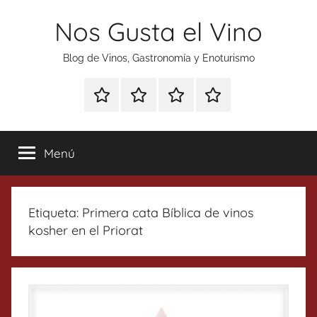
Saltar
Nos Gusta el Vino
al
contenido
Blog de Vinos, Gastronomía y Enoturismo
Especial
Enoturismo
Ranking
Contacto
Gin
y
Vinos
Tonics
Gastronomía
Menú
Etiqueta:
Primera cata Bíblica de vinos
kosher en el Priorat