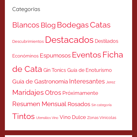
Categorías
Catas
Bodegas
Blancos
Blog
Destacados
Destilados
Descubrimientos
Ficha
Eventos
Espumosos
Económinos
de Cata
Gin Tonics
Guía de Enoturismo
Interesantes
Guía de Gastronomía
Jerez
Maridajes
Otros
Próximamente
Resumen Mensual
Rosados
Sin categoría
Tintos
Vino Dulce
Zonas Vinicolas
Utensilios Vino