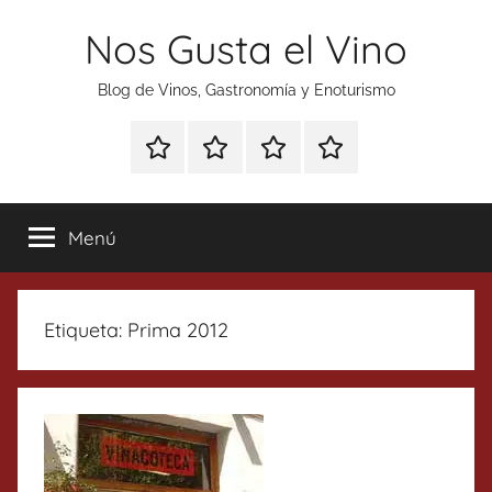
Saltar
Nos Gusta el Vino
al
contenido
Blog de Vinos, Gastronomía y Enoturismo
Especial
Enoturismo
Ranking
Contacto
Gin
y
Vinos
Tonics
Gastronomía
Menú
Etiqueta:
Prima 2012