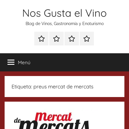
Saltar
Nos Gusta el Vino
al
contenido
Blog de Vinos, Gastronomía y Enoturismo
Especial
Enoturismo
Ranking
Contacto
Gin
y
Vinos
Tonics
Gastronomía
Menú
Etiqueta:
preus mercat de mercats