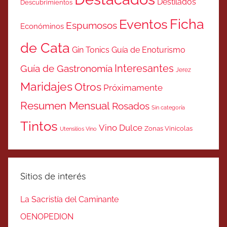
Destilados
Descubrimientos
Ficha
Eventos
Espumosos
Económinos
de Cata
Gin Tonics
Guía de Enoturismo
Interesantes
Guía de Gastronomía
Jerez
Maridajes
Otros
Próximamente
Resumen Mensual
Rosados
Sin categoría
Tintos
Vino Dulce
Zonas Vinicolas
Utensilios Vino
Sitios de interés
La Sacristía del Caminante
OENOPEDION