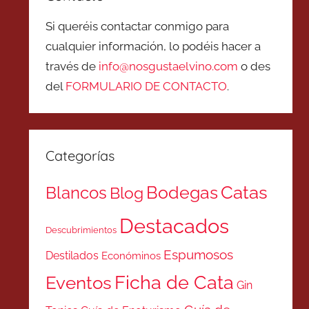
Si queréis contactar conmigo para
cualquier información, lo podéis hacer a
través de
info@nosgustaelvino.com
o des
del
FORMULARIO DE CONTACTO
.
Categorías
Catas
Bodegas
Blancos
Blog
Destacados
Descubrimientos
Espumosos
Destilados
Económinos
Ficha de Cata
Eventos
Gin