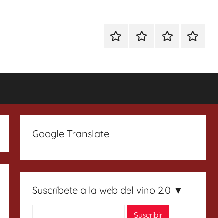
Especial
Enoturismo
Ranking
Contact
Gin
y
Vinos
Tonics
Gastronomía
Google Translate
Suscríbete a la web del vino 2.0 ▼