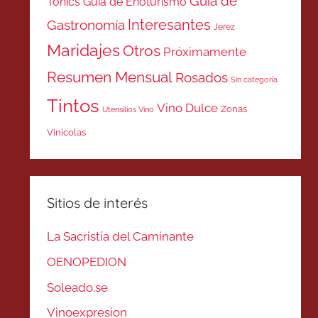
Guía de
Tonics
Guía de Enoturismo
Interesantes
Gastronomía
Jerez
Maridajes
Otros
Próximamente
Resumen Mensual
Rosados
Sin categoría
Tintos
Vino Dulce
Zonas
Utensilios Vino
Vinicolas
Sitios de interés
La Sacristía del Caminante
OENOPEDION
Soleado.se
Vinoexpresion