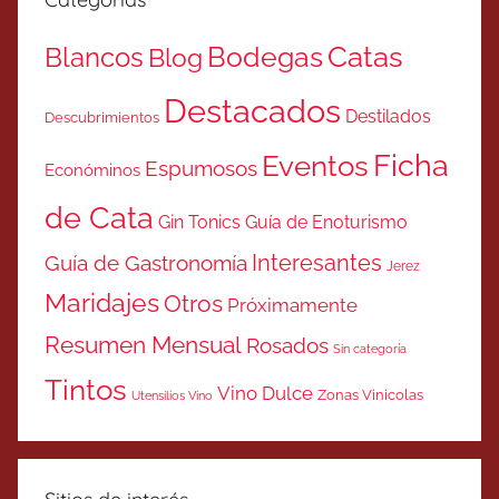
Catas
Bodegas
Blancos
Blog
Destacados
Destilados
Descubrimientos
Ficha
Eventos
Espumosos
Económinos
de Cata
Gin Tonics
Guía de Enoturismo
Interesantes
Guía de Gastronomía
Jerez
Maridajes
Otros
Próximamente
Resumen Mensual
Rosados
Sin categoría
Tintos
Vino Dulce
Zonas Vinicolas
Utensilios Vino