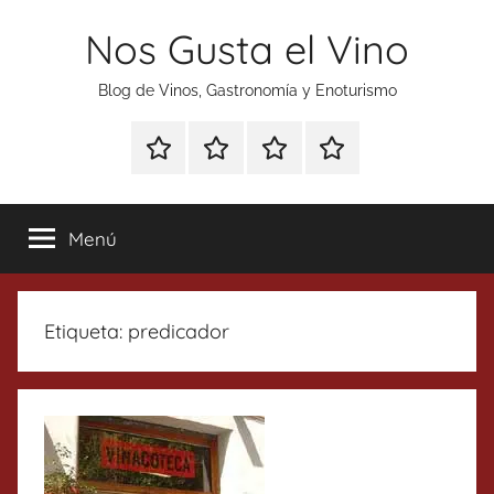
Saltar
Nos Gusta el Vino
al
contenido
Blog de Vinos, Gastronomía y Enoturismo
Especial
Enoturismo
Ranking
Contacto
Gin
y
Vinos
Tonics
Gastronomía
Menú
Etiqueta:
predicador