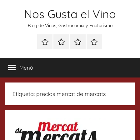
Saltar
Nos Gusta el Vino
al
contenido
Blog de Vinos, Gastronomía y Enoturismo
Especial
Enoturismo
Ranking
Contacto
Gin
y
Vinos
Tonics
Gastronomía
Menú
Etiqueta:
precios mercat de mercats