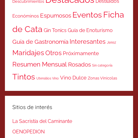
Destilados
Descubrimientos
Ficha
Eventos
Espumosos
Económinos
de Cata
Gin Tonics
Guía de Enoturismo
Interesantes
Guía de Gastronomía
Jerez
Maridajes
Otros
Próximamente
Resumen Mensual
Rosados
Sin categoría
Tintos
Vino Dulce
Zonas Vinicolas
Utensilios Vino
Sitios de interés
La Sacristía del Caminante
OENOPEDION