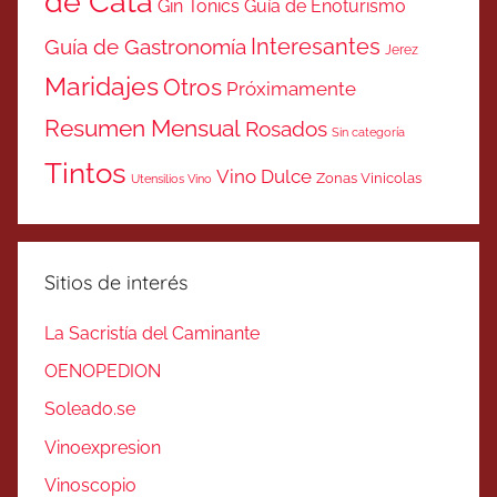
de Cata
Gin Tonics
Guía de Enoturismo
Interesantes
Guía de Gastronomía
Jerez
Maridajes
Otros
Próximamente
Resumen Mensual
Rosados
Sin categoría
Tintos
Vino Dulce
Zonas Vinicolas
Utensilios Vino
Sitios de interés
La Sacristía del Caminante
OENOPEDION
Soleado.se
Vinoexpresion
Vinoscopio