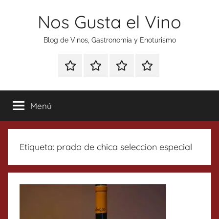
Saltar
Nos Gusta el Vino
al
contenido
Blog de Vinos, Gastronomía y Enoturismo
Especial
Enoturismo
Ranking
Contacto
Gin
y
Vinos
Tonics
Gastronomía
Menú
Etiqueta:
prado de chica seleccion especial