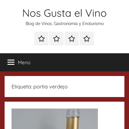
Saltar
Nos Gusta el Vino
al
contenido
Blog de Vinos, Gastronomía y Enoturismo
Especial
Enoturismo
Ranking
Contacto
Gin
y
Vinos
Tonics
Gastronomía
Menú
Etiqueta:
portia verdejo