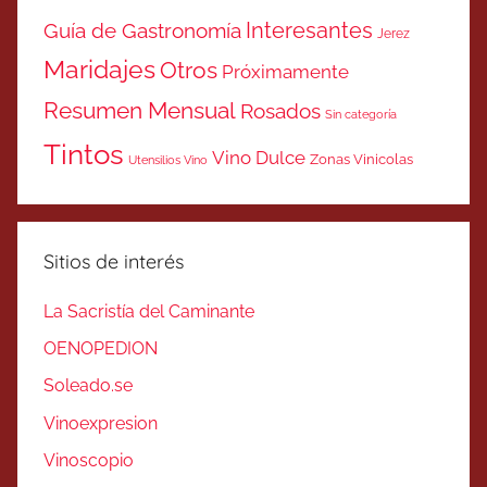
Interesantes
Guía de Gastronomía
Jerez
Maridajes
Otros
Próximamente
Resumen Mensual
Rosados
Sin categoría
Tintos
Vino Dulce
Zonas Vinicolas
Utensilios Vino
Sitios de interés
La Sacristía del Caminante
OENOPEDION
Soleado.se
Vinoexpresion
Vinoscopio