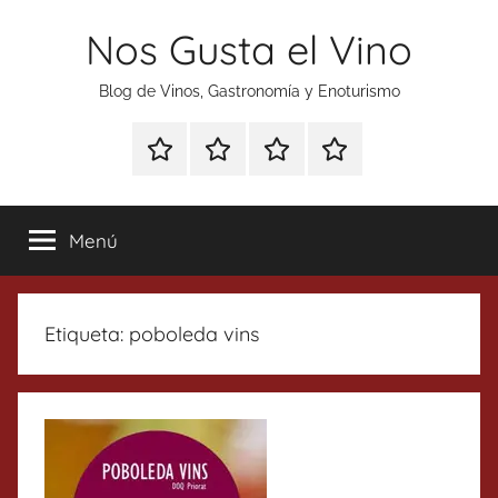
Saltar
Nos Gusta el Vino
al
contenido
Blog de Vinos, Gastronomía y Enoturismo
Especial
Enoturismo
Ranking
Contacto
Gin
y
Vinos
Tonics
Gastronomía
Menú
Etiqueta:
poboleda vins