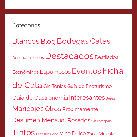
Categorías
Catas
Bodegas
Blancos
Blog
Destacados
Destilados
Descubrimientos
Ficha
Eventos
Espumosos
Económinos
de Cata
Gin Tonics
Guía de Enoturismo
Interesantes
Guía de Gastronomía
Jerez
Maridajes
Otros
Próximamente
Resumen Mensual
Rosados
Sin categoría
Tintos
Vino Dulce
Zonas Vinicolas
Utensilios Vino