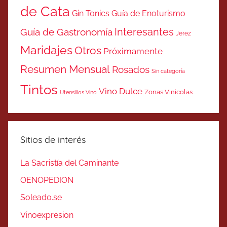
de Cata
Gin Tonics
Guía de Enoturismo
Interesantes
Guía de Gastronomía
Jerez
Maridajes
Otros
Próximamente
Resumen Mensual
Rosados
Sin categoría
Tintos
Vino Dulce
Zonas Vinicolas
Utensilios Vino
Sitios de interés
La Sacristía del Caminante
OENOPEDION
Soleado.se
Vinoexpresion