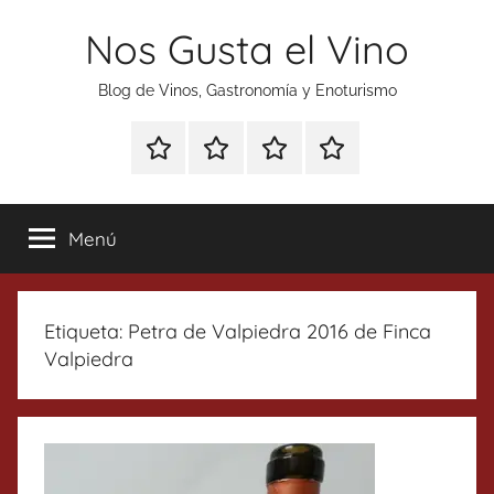
Saltar
Nos Gusta el Vino
al
contenido
Blog de Vinos, Gastronomía y Enoturismo
Especial
Enoturismo
Ranking
Contacto
Gin
y
Vinos
Tonics
Gastronomía
Menú
Etiqueta:
Petra de Valpiedra 2016 de Finca
Valpiedra