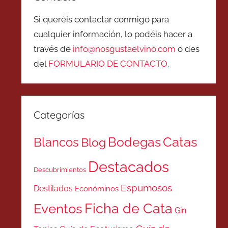
Si queréis contactar conmigo para
cualquier información, lo podéis hacer a
través de
info@nosgustaelvino.com
o des
del
FORMULARIO DE CONTACTO
.
Categorías
Catas
Bodegas
Blancos
Blog
Destacados
Descubrimientos
Espumosos
Destilados
Económinos
Ficha de Cata
Eventos
Gin