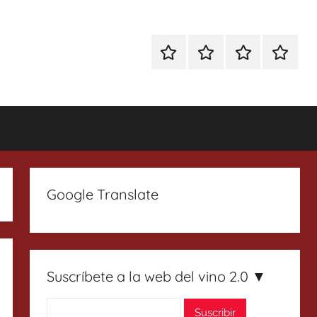
Especial
Enoturismo
Ranking
Contact
Gin
y
Vinos
Tonics
Gastronomía
Google Translate
Suscríbete a la web del vino 2.0 ▼