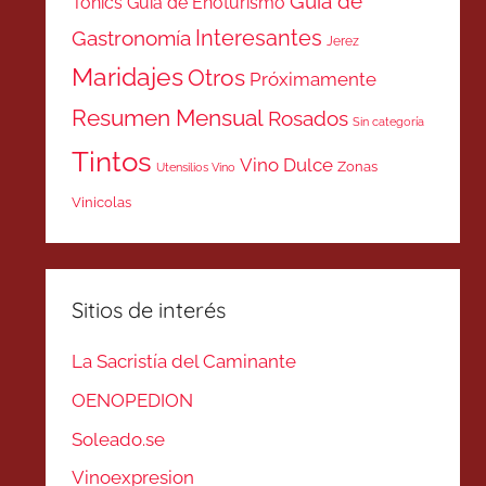
Guía de
Tonics
Guía de Enoturismo
Interesantes
Gastronomía
Jerez
Maridajes
Otros
Próximamente
Resumen Mensual
Rosados
Sin categoría
Tintos
Vino Dulce
Zonas
Utensilios Vino
Vinicolas
Sitios de interés
La Sacristía del Caminante
OENOPEDION
Soleado.se
Vinoexpresion