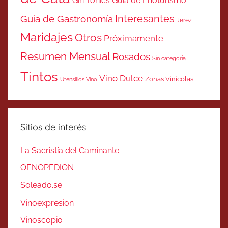
Gin Tonics
Guía de Enoturismo
Interesantes
Guía de Gastronomía
Jerez
Maridajes
Otros
Próximamente
Resumen Mensual
Rosados
Sin categoría
Tintos
Vino Dulce
Zonas Vinicolas
Utensilios Vino
Sitios de interés
La Sacristía del Caminante
OENOPEDION
Soleado.se
Vinoexpresion
Vinoscopio