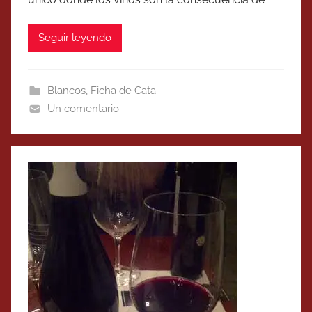
Seguir leyendo
Blancos
,
Ficha de Cata
Un comentario