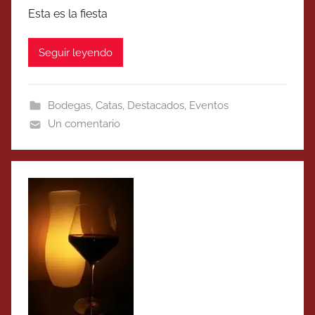
Esta es la fiesta
Seguir leyendo
Bodegas
,
Catas
,
Destacados
,
Eventos
Un comentario