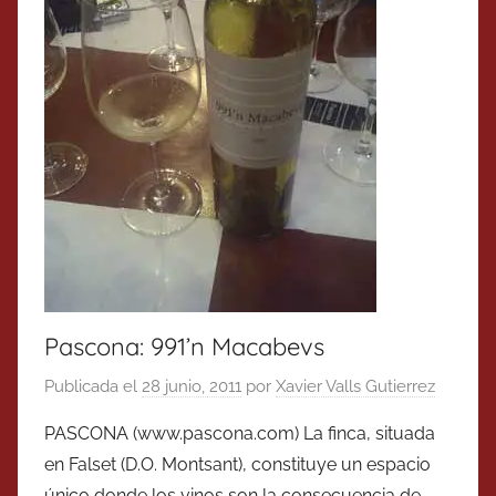
Pascona: 991’n Macabevs
Publicada el
28 junio, 2011
por
Xavier Valls Gutierrez
PASCONA (www.pascona.com) La finca, situada
en Falset (D.O. Montsant), constituye un espacio
único donde los vinos son la consecuencia de