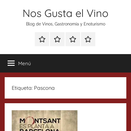
Saltar
Nos Gusta el Vino
al
contenido
Blog de Vinos, Gastronomía y Enoturismo
Especial
Enoturismo
Ranking
Contacto
Gin
y
Vinos
Tonics
Gastronomía
Menú
Etiqueta:
Pascona