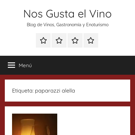
Saltar
Nos Gusta el Vino
al
contenido
Blog de Vinos, Gastronomía y Enoturismo
Especial
Enoturismo
Ranking
Contacto
Gin
y
Vinos
Tonics
Gastronomía
Menú
Etiqueta:
paparazzi alella