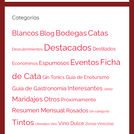
Categorías
Catas
Bodegas
Blancos
Blog
Destacados
Destilados
Descubrimientos
Ficha
Eventos
Espumosos
Económinos
de Cata
Gin Tonics
Guía de Enoturismo
Interesantes
Guía de Gastronomía
Jerez
Maridajes
Otros
Próximamente
Resumen Mensual
Rosados
Sin categoría
Tintos
Vino Dulce
Zonas Vinicolas
Utensilios Vino