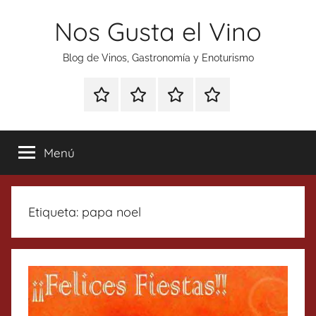
Saltar
Nos Gusta el Vino
al
contenido
Blog de Vinos, Gastronomía y Enoturismo
Especial
Enoturismo
Ranking
Contacto
Gin
y
Vinos
Tonics
Gastronomía
Menú
Etiqueta:
papa noel