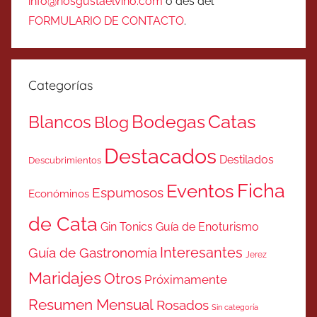
info@nosgustaelvino.com
o des del
FORMULARIO DE CONTACTO
.
Categorías
Catas
Bodegas
Blancos
Blog
Destacados
Destilados
Descubrimientos
Ficha
Eventos
Espumosos
Económinos
de Cata
Gin Tonics
Guía de Enoturismo
Interesantes
Guía de Gastronomía
Jerez
Maridajes
Otros
Próximamente
Resumen Mensual
Rosados
Sin categoría