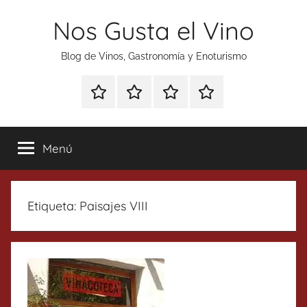
Saltar
Nos Gusta el Vino
al
contenido
Blog de Vinos, Gastronomía y Enoturismo
Especial
Enoturismo
Ranking
Contacto
Gin
y
Vinos
Tonics
Gastronomía
Menú
Etiqueta:
Paisajes VIII