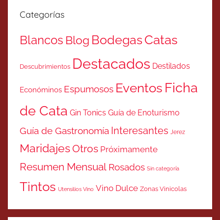
Categorías
Catas
Bodegas
Blancos
Blog
Destacados
Destilados
Descubrimientos
Ficha
Eventos
Espumosos
Económinos
de Cata
Gin Tonics
Guía de Enoturismo
Interesantes
Guía de Gastronomía
Jerez
Maridajes
Otros
Próximamente
Resumen Mensual
Rosados
Sin categoría
Tintos
Vino Dulce
Zonas Vinicolas
Utensilios Vino