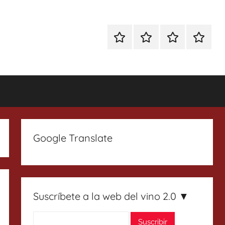
Especial
Enoturismo
Ranking
Contact
Gin
y
Vinos
Tonics
Gastronomía
Google Translate
Suscríbete a la web del vino 2.0 ▼