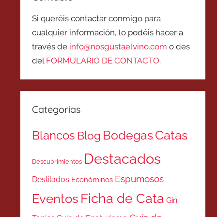
Si queréis contactar conmigo para
cualquier información, lo podéis hacer a
través de
info@nosgustaelvino.com
o des
del
FORMULARIO DE CONTACTO
.
Categorías
Catas
Bodegas
Blancos
Blog
Destacados
Descubrimientos
Espumosos
Destilados
Económinos
Ficha de Cata
Eventos
Gin