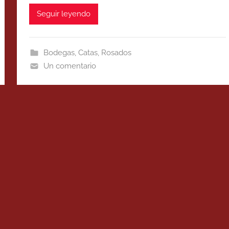
Seguir leyendo
Bodegas
,
Catas
,
Rosados
Un comentario