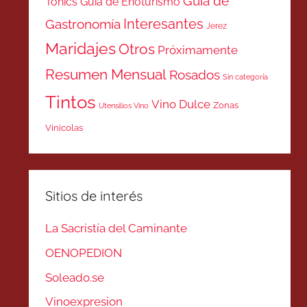
Guía de
Tonics
Guía de Enoturismo
Interesantes
Gastronomía
Jerez
Maridajes
Otros
Próximamente
Resumen Mensual
Rosados
Sin categoría
Tintos
Vino Dulce
Zonas
Utensilios Vino
Vinicolas
Sitios de interés
La Sacristía del Caminante
OENOPEDION
Soleado.se
Vinoexpresion