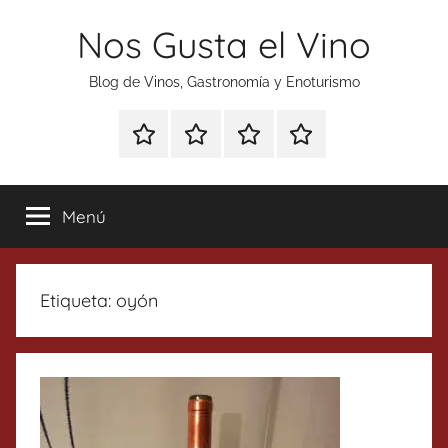
Saltar
Nos Gusta el Vino
al
contenido
Blog de Vinos, Gastronomía y Enoturismo
Especial
Enoturismo
Ranking
Contacto
Gin
y
Vinos
Tonics
Gastronomía
Menú
Etiqueta:
oyón