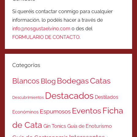
Si queréis contactar conmigo para cualquier
información, lo podéis hacer a través de
info@nosgustaelvino.com
o des del
FORMULARIO DE CONTACTO
.
Categorías
Catas
Bodegas
Blancos
Blog
Destacados
Destilados
Descubrimientos
Ficha
Eventos
Espumosos
Económinos
de Cata
Gin Tonics
Guía de Enoturismo