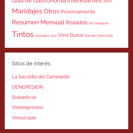
Interesantes
Guía de Gastronomía
Jerez
Maridajes
Otros
Próximamente
Resumen Mensual
Rosados
Sin categoría
Tintos
Vino Dulce
Zonas Vinicolas
Utensilios Vino
Sitios de interés
La Sacristía del Caminante
OENOPEDION
Soleado.se
Vinoexpresion
Vinoscopio