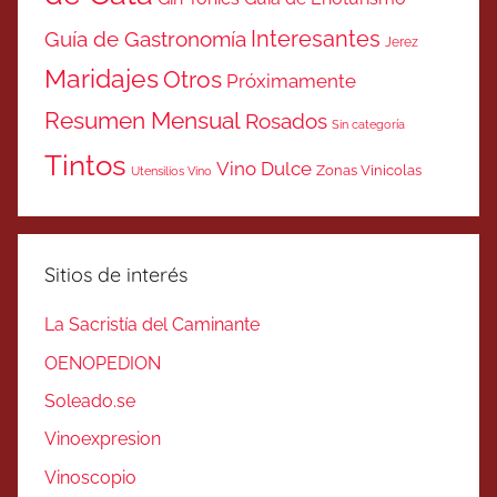
Interesantes
Guía de Gastronomía
Jerez
Maridajes
Otros
Próximamente
Resumen Mensual
Rosados
Sin categoría
Tintos
Vino Dulce
Zonas Vinicolas
Utensilios Vino
Sitios de interés
La Sacristía del Caminante
OENOPEDION
Soleado.se
Vinoexpresion
Vinoscopio