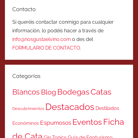
Contacto
Si queréis contactar conmigo para cualquier
información, lo podéis hacer a través de
info@nosgustaelvino.com
o des del
FORMULARIO DE CONTACTO
.
Categorías
Catas
Bodegas
Blancos
Blog
Destacados
Destilados
Descubrimientos
Ficha
Eventos
Espumosos
Económinos
de Cata
Gin Tonics
Guía de Enoturismo