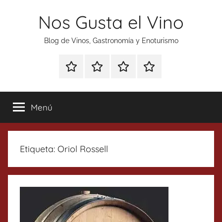
Saltar
Nos Gusta el Vino
al
contenido
Blog de Vinos, Gastronomía y Enoturismo
Especial
Enoturismo
Ranking
Contacto
Gin
y
Vinos
Tonics
Gastronomía
Menú
Etiqueta:
Oriol Rossell