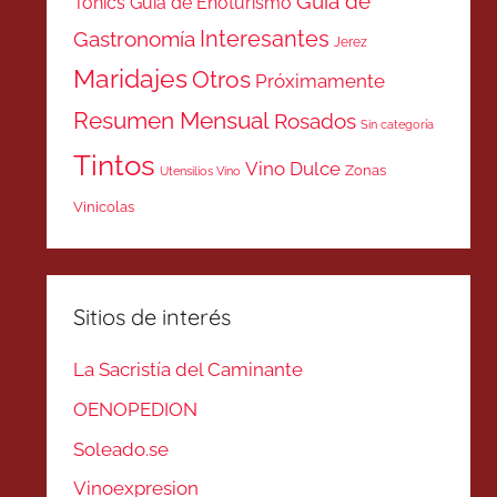
Guía de
Tonics
Guía de Enoturismo
Interesantes
Gastronomía
Jerez
Maridajes
Otros
Próximamente
Resumen Mensual
Rosados
Sin categoría
Tintos
Vino Dulce
Zonas
Utensilios Vino
Vinicolas
Sitios de interés
La Sacristía del Caminante
OENOPEDION
Soleado.se
Vinoexpresion