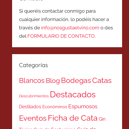
Si queréis contactar conmigo para
cualquier información, lo podéis hacer a
través de
info@nosgustaelvino.com
o des
del
FORMULARIO DE CONTACTO
.
Categorías
Catas
Bodegas
Blancos
Blog
Destacados
Descubrimientos
Espumosos
Destilados
Económinos
Ficha de Cata
Eventos
Gin