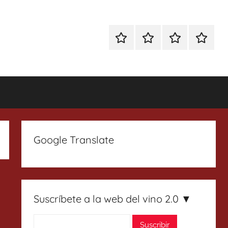
Especial
Enoturismo
Ranking
Contact
Gin
y
Vinos
Tonics
Gastronomía
Google Translate
Suscríbete a la web del vino 2.0 ▼