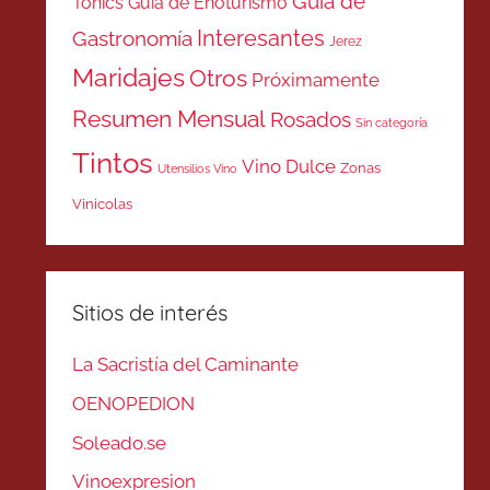
Guía de
Tonics
Guía de Enoturismo
Interesantes
Gastronomía
Jerez
Maridajes
Otros
Próximamente
Resumen Mensual
Rosados
Sin categoría
Tintos
Vino Dulce
Zonas
Utensilios Vino
Vinicolas
Sitios de interés
La Sacristía del Caminante
OENOPEDION
Soleado.se
Vinoexpresion