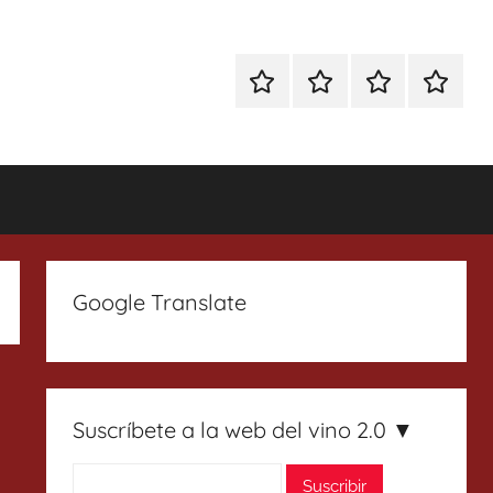
Especial
Enoturismo
Ranking
Contact
Gin
y
Vinos
Tonics
Gastronomía
Google Translate
Suscríbete a la web del vino 2.0 ▼