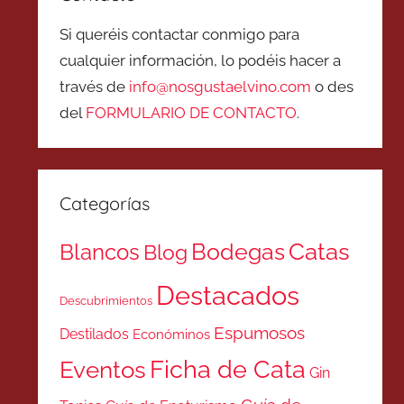
Si queréis contactar conmigo para
cualquier información, lo podéis hacer a
través de
info@nosgustaelvino.com
o des
del
FORMULARIO DE CONTACTO
.
Categorías
Catas
Bodegas
Blancos
Blog
Destacados
Descubrimientos
Espumosos
Destilados
Económinos
Ficha de Cata
Eventos
Gin