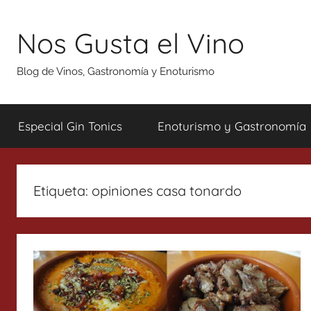
Saltar
al
Nos Gusta el Vino
contenido
Blog de Vinos, Gastronomía y Enoturismo
Especial Gin Tonics
Enoturismo y Gastronomía
Etiqueta:
opiniones casa tonardo