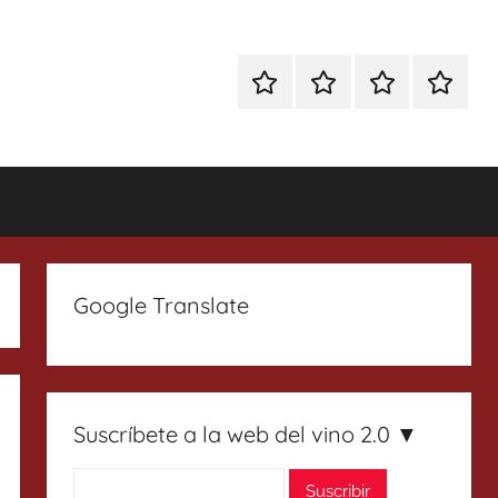
Especial
Enoturismo
Ranking
Contact
Gin
y
Vinos
Tonics
Gastronomía
Google Translate
Suscríbete a la web del vino 2.0 ▼