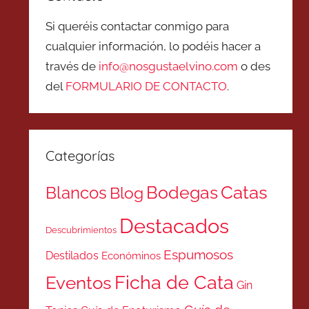
Si queréis contactar conmigo para
cualquier información, lo podéis hacer a
través de
info@nosgustaelvino.com
o des
del
FORMULARIO DE CONTACTO
.
Categorías
Catas
Bodegas
Blancos
Blog
Destacados
Descubrimientos
Espumosos
Destilados
Económinos
Ficha de Cata
Eventos
Gin