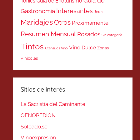
Guía de
Tonics
Guía de Enoturismo
Interesantes
Gastronomía
Jerez
Maridajes
Otros
Próximamente
Resumen Mensual
Rosados
Sin categoría
Tintos
Vino Dulce
Zonas
Utensilios Vino
Vinicolas
Sitios de interés
La Sacristía del Caminante
OENOPEDION
Soleado.se
Vinoexpresion