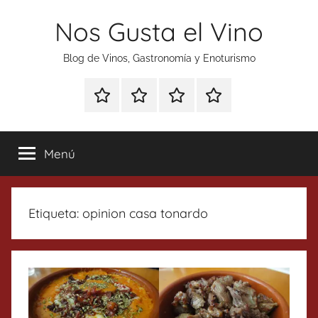
Saltar
Nos Gusta el Vino
al
contenido
Blog de Vinos, Gastronomía y Enoturismo
Especial
Enoturismo
Ranking
Contacto
Gin
y
Vinos
Tonics
Gastronomía
Menú
Etiqueta:
opinion casa tonardo