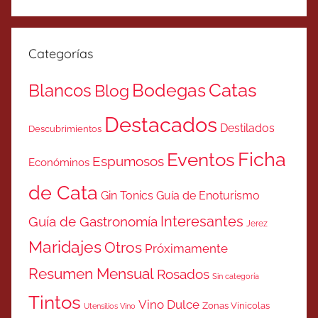
Categorías
Catas
Bodegas
Blancos
Blog
Destacados
Destilados
Descubrimientos
Ficha
Eventos
Espumosos
Económinos
de Cata
Gin Tonics
Guía de Enoturismo
Interesantes
Guía de Gastronomía
Jerez
Maridajes
Otros
Próximamente
Resumen Mensual
Rosados
Sin categoría
Tintos
Vino Dulce
Zonas Vinicolas
Utensilios Vino